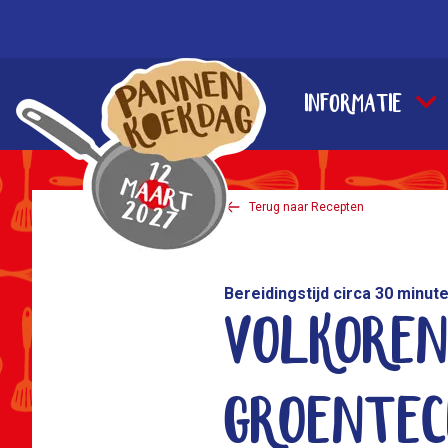
Pannenkoekdag
Informatie
Terug naar Recepten
Bereidingstijd circa 30 minut
Volkoren
groente