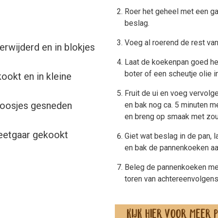
Roer het geheel met een ga
beslag.
Voeg al roerend de rest van
verwijderd en in blokjes
Laat de koekenpan goed hee
boter of een scheutje olie 
ookt en in kleine
Fruit de ui en voeg vervolg
 roosjes gesneden
en bak nog ca. 5 minuten m
en breng op smaak met zou
beetgaar gekookt
Giet wat beslag in de pan, 
en bak de pannenkoeken aan
Beleg de pannenkoeken met
toren van achtereenvolgen
Kijk hier voor meer