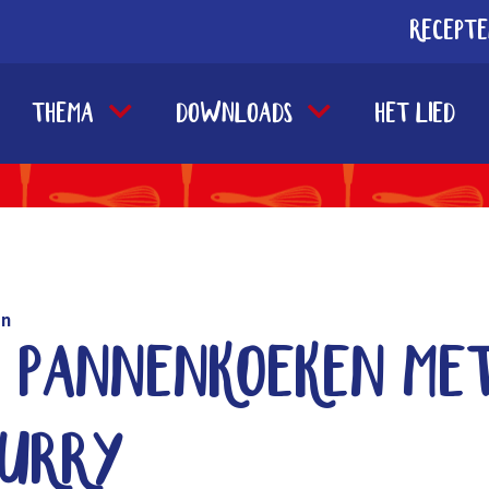
Recept
Thema
Downloads
Het lied
en
 pannenkoeken me
curry